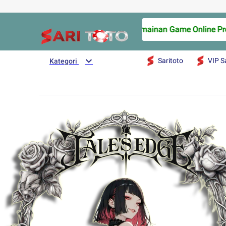
Saritoto Link Hiburan Permainan Game Online Prod
Saritoto
VIP S
Kategori