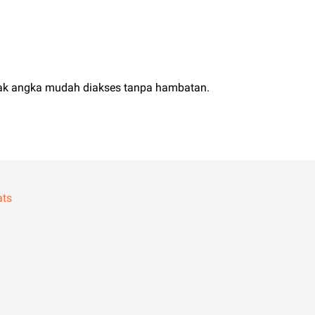
bak angka mudah diakses tanpa hambatan.
ats