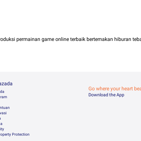
roduksi permainan game online terbaik bertemakan hiburan te
Lazada
Go where your heart be
ada
Download the App
ogram
entuan
vasi
a
da
ity
Property Protection