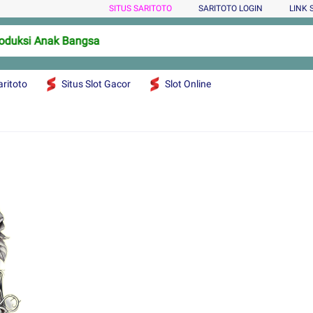
SITUS SARITOTO
SARITOTO LOGIN
LINK 
uksi Anak Bangsa
aritoto
Situs Slot Gacor
Slot Online